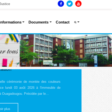
Justice
Informations
Documents
Contact
d'audience MEBAPLN : le
e Jacques Sosthène
reçoit les médaillés d'or
pionnat mondial de la
e
re de l'Enseignement de Base, de
sation et de la Promotion des Langues
s (MEBAPLN), le Camarade Jacques
DINGARA,…