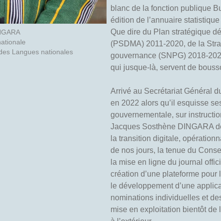
blanc de la fonction publique B
édition de l’annuaire statistiqu
Que dire du Plan stratégique dé
INGARA
nationale
(PSDMA) 2011-2020, de la Stra
n des Langues nationales
gouvernance (SNPG) 2018-2027 
qui jusque-là, servent de bouss
Arrivé au Secrétariat Général 
en 2022 alors qu’il esquisse se
gouvernementale, sur instructio
Jacques Sosthène DINGARA de 
la transition digitale, opération
de nos jours, la tenue du Consei
la mise en ligne du journal offic
création d’une plateforme pour 
le développement d’une applicat
nominations individuelles et de
mise en exploitation bientôt de