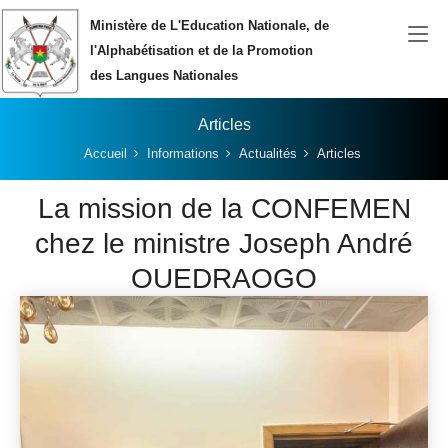
Aller au contenu principal
Ministère de L'Education Nationale, de
l'Alphabétisation et de la Promotion
des Langues Nationales
Articles
Vous êtes ici:
Accueil
Informations
Actualités
Articles
La mission de la CONFEMEN
chez le ministre Joseph André
OUEDRAOGO