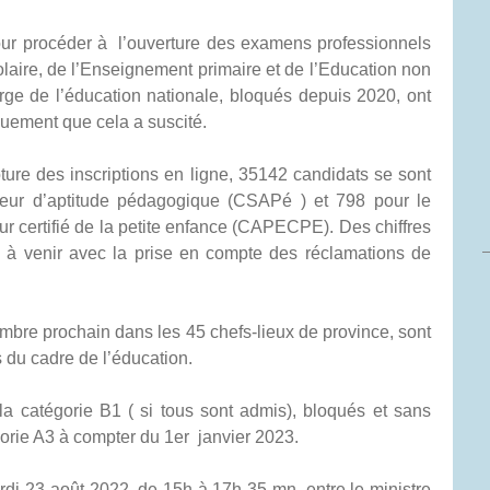
our procéder à l’ouverture des examens professionnels
olaire, de l’Enseignement primaire et de l’Education non
rge de l’éducation nationale, bloqués depuis 2020, ont
gouement que cela a suscité.
ôture des inscriptions en ligne, 35142 candidats se sont
érieur d’aptitude pédagogique (CSAPé ) et 798 pour le
eur certifié de la petite enfance (CAPECPE). Des chiffres
rs à venir avec la prise en compte des réclamations de
mbre prochain dans les 45 chefs-lieux de province, sont
 du cadre de l’éducation.
la catégorie B1 ( si tous sont admis), bloqués et sans
égorie A3 à compter du 1er janvier 2023.
ardi 23 août 2022, de 15h à 17h 35 mn, entre le ministre