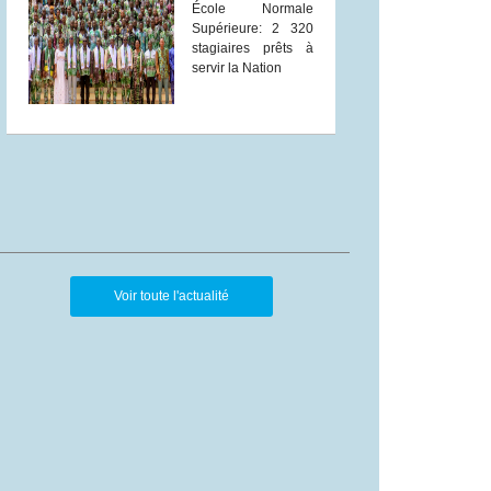
École Normale
Supérieure: 2 320
stagiaires prêts à
servir la Nation
Voir toute l'actualité