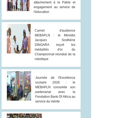
attachement à la Patrie et
engagement au service de
l'éducation
Carnet d'audience
MEBAPLN : le Ministre
Jacques Sosthène
DINGARA reçoit les
médaillés d'or du
Championnat mondial de la
robotique
Journée de l'Excellence
scolaire 2026 : le
MEBAPLN consolide son
partenariat avec la
Fondation Bank Of Africa au
service du mérite