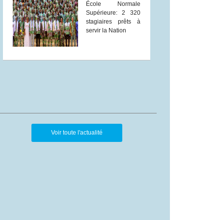
École Normale
Supérieure: 2 320
stagiaires prêts à
servir la Nation
Voir toute l'actualité