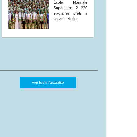
École Normale
Supérieure: 2 320
stagiaires prêts à
servir la Nation
Voir toute l'actualité