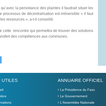
u’avec la persistance des plaintes il faudrait situer les
e processus de décentralisation est irréversible « il faut
 les ressources », a-t-il conseillé.
e cette rencontre qui permettra de trouver des solutions
ransfert des compétences aux communes.
N UTILES
ANNUAIRE OFFICIEL
eil
La Présidence du Faso
stère
Le Gouvernement
rmations
L'Assemblée Nationale