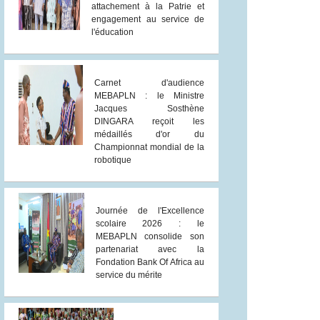
attachement à la Patrie et
engagement au service de
l'éducation
Carnet d'audience
MEBAPLN : le Ministre
Jacques Sosthène
DINGARA reçoit les
médaillés d'or du
Championnat mondial de la
robotique
Journée de l'Excellence
scolaire 2026 : le
MEBAPLN consolide son
partenariat avec la
Fondation Bank Of Africa au
service du mérite