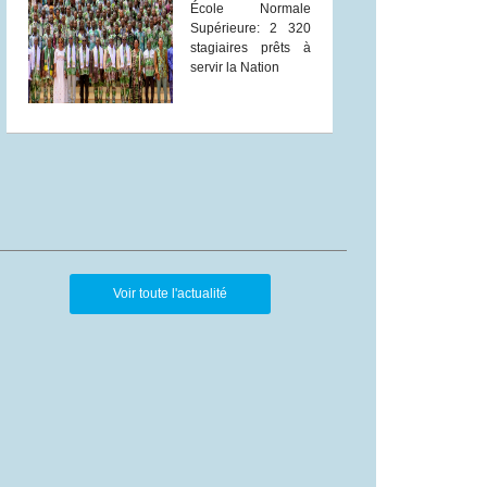
École Normale
Supérieure: 2 320
stagiaires prêts à
servir la Nation
Voir toute l'actualité