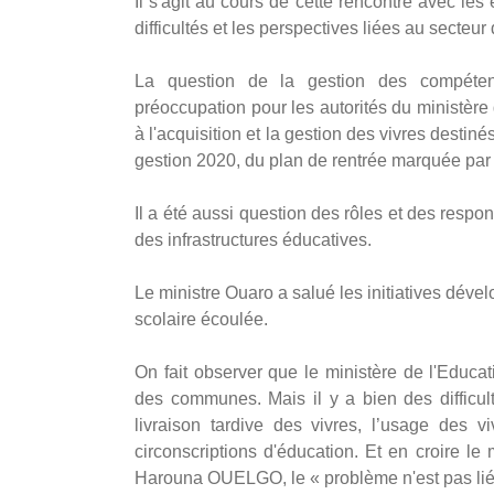
Il s'agit au cours de cette rencontre avec les
difficultés et les perspectives liées au secteur
La question de la gestion des compéten
préoccupation pour les autorités du ministère
à l'acquisition et la gestion des vivres destin
gestion 2020, du plan de rentrée marquée par la
Il a été aussi question des rôles et des respon
des infrastructures éducatives.
Le ministre Ouaro a salué les initiatives dé
scolaire écoulée.
On fait observer que le ministère de l'Educat
des communes. Mais il y a bien des difficult
livraison tardive des vivres, l’usage des v
circonscriptions d'éducation. Et en croire le
Harouna OUELGO, le « problème n'est pas lié 