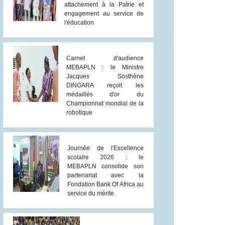
attachement à la Patrie et
engagement au service de
l'éducation
Carnet d'audience
MEBAPLN : le Ministre
Jacques Sosthène
DINGARA reçoit les
médaillés d'or du
Championnat mondial de la
robotique
Journée de l'Excellence
scolaire 2026 : le
MEBAPLN consolide son
partenariat avec la
Fondation Bank Of Africa au
service du mérite