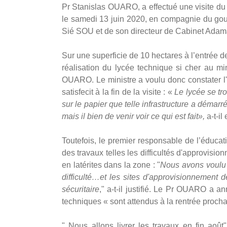
Pr Stanislas OUARO, a effectué une visite du
le samedi 13 juin 2020, en compagnie du go
Sié SOU et de son directeur de Cabinet Adam
Sur une superficie de 10 hectares à l’entrée d
réalisation du lycée technique si cher au mi
OUARO. Le ministre a voulu donc constater l'
satisfecit à la fin de la visite : «
Le lycée se tro
sur le papier que telle infrastructure a démarré
mais il bien de venir voir ce qui est fait»,
a-t-il
Toutefois, le premier responsable de l’éducat
des travaux telles les difficultés d'approvisio
en latérites dans la zone : "
Nous avons voulu v
difficulté…et les sites d'approvisionnement 
sécuritaire
," a-t-il justifié. Le Pr OUARO a a
techniques « sont attendus à la rentrée proch
" Nous allons livrer les travaux en fin aoû