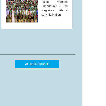
École Normale
Supérieure: 2 320
stagiaires prêts à
servir la Nation
Voir toute l'actualité