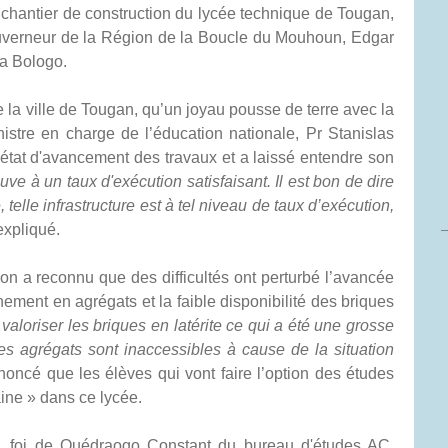
 chantier de construction du lycée technique de Tougan,
uverneur de la Région de la Boucle du Mouhoun, Edgar
a Bologo.
e la ville de Tougan, qu’un joyau pousse de terre avec la
nistre en charge de l’éducation nationale, Pr Stanislas
état d'avancement des travaux et a laissé entendre son
uve à un taux d'exécution satisfaisant. Il est bon de dire
, telle infrastructure est à tel niveau de taux d’exécution,
 expliqué.
ion a reconnu que des difficultés ont perturbé l’avancée
nnement en agrégats et la faible disponibilité des briques
aloriser les briques en latérite ce qui a été une grosse
des agrégats sont inaccessibles à cause de la situation
nnoncé que les élèves qui vont faire l’option des études
aine » dans ce lycée.
t", foi de Ouédraogo Constant du bureau d'études AC.