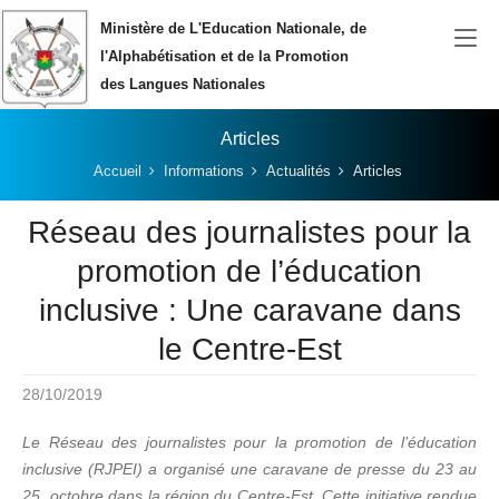
Aller au contenu principal
Ministère de L'Education Nationale, de
l'Alphabétisation et de la Promotion
des Langues Nationales
Articles
Vous êtes ici:
Accueil
Informations
Actualités
Articles
Réseau des journalistes pour la
promotion de l’éducation
inclusive : Une caravane dans
le Centre-Est
28/10/2019
Le Réseau des journalistes pour la promotion de l’éducation
inclusive (RJPEI) a organisé une caravane de presse du 23 au
25 octobre dans la région du Centre-Est. Cette initiative rendue