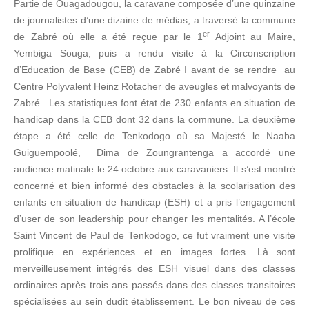
Partie de Ouagadougou, la caravane composée d’une quinzaine
de journalistes d’une dizaine de médias, a traversé la commune
er
de Zabré où elle a été reçue par le 1
Adjoint au Maire,
Yembiga Souga, puis a rendu visite à la Circonscription
d’Education de Base (CEB) de Zabré I avant de se rendre au
Centre Polyvalent Heinz Rotacher de aveugles et malvoyants de
Zabré . Les statistiques font état de 230 enfants en situation de
handicap dans la CEB dont 32 dans la commune. La deuxième
étape a été celle de Tenkodogo où sa Majesté le Naaba
Guiguempoolé, Dima de Zoungrantenga a accordé une
audience matinale le 24 octobre aux caravaniers. Il s’est montré
concerné et bien informé des obstacles à la scolarisation des
enfants en situation de handicap (ESH) et a pris l’engagement
d’user de son leadership pour changer les mentalités. A l’école
Saint Vincent de Paul de Tenkodogo, ce fut vraiment une visite
prolifique en expériences et en images fortes. Là sont
merveilleusement intégrés des ESH visuel dans des classes
ordinaires après trois ans passés dans des classes transitoires
spécialisées au sein dudit établissement. Le bon niveau de ces