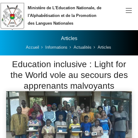
Aller au contenu principal
Ministère de L'Education Nationale, de
l'Alphabétisation et de la Promotion
des Langues Nationales
Articles
Vous êtes ici:
Accueil
Informations
Actualités
Articles
Education inclusive : Light for
the World vole au secours des
apprenants malvoyants