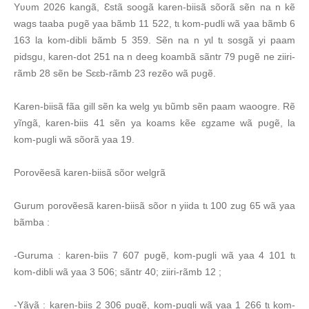
Yʋʋm 2026 kangã, Ɛstã soogã karen-biisã sõorã sẽn na n kẽ
wags taaba pʋgẽ yaa bãmb 11 522, tɩ kom-pudli wã yaa bãmb 6
163 la kom-dibli bãmb 5 359. Sẽn na n yɩl tɩ sosgã yi paam
pidsgu, karen-dot 251 na n deeg koambã sãntr 79 pʋgẽ ne ziiri-
rãmb 28 sẽn be Sɛɛb-rãmb 23 rezẽo wã pʋgẽ.
Karen-biisã fãa gill sẽn ka welg yɩɩ bũmb sẽn paam waoogre. Rẽ
yĩngã, karen-biis 41 sẽn ya koams kẽe ɛgzame wã pʋgẽ, la
kom-pugli wã sõorã yaa 19.
Porovẽesã karen-biisã sõor welgrã
Gurum porovẽesã karen-biisã sõor n yiida tɩ 100 zug 65 wã yaa
bãmba :
-Guruma : karen-biis 7 607 pʋgẽ, kom-pugli wã yaa 4 101 tɩ
kom-dibli wã yaa 3 506; sãntr 40; ziiri-rãmb 12 ;
-Yãyã : karen-biis 2 306 pʋgẽ, kom-pugli wã yaa 1 266 tɩ kom-