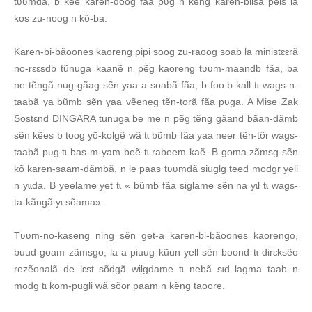
tʋʋmdã, b kẽe karen-doog fãa pʋg n keng karen-biisã pels la
kos zu-noog n kõ-ba.
Karen-bi-bãoones kaoreng pipi soog zu-raoog soab la ministɛɛrã
no-rɛɛsdb tũnuga kaanẽ n pẽg kaoreng tʋʋm-maandb fãa, ba
ne tẽngã nug-gãag sẽn yaa a soabã fãa, b foo b kall tɩ wags-n-
taabã ya bũmb sẽn yaa vẽeneg tẽn-torã fãa pʋga. A Mise Zak
Sostɛnd DINGARA tunuga be me n pẽg tẽng gãand bãan-dãmb
sẽn kẽes b toog yõ-kolgẽ wã tɩ bũmb fãa yaa neer tẽn-tõr wags-
taabã pʋg tɩ bas-m-yam beẽ tɩ rabeem kaẽ. B goma zãmsg sẽn
kõ karen-saam-dãmbã, n le paas tʋʋmdã siuglg teed modgr yell
n yɩɩda. B yeelame yet tɩ « bũmb fãa siglame sẽn na yɩl tɩ wags-
ta-kãngã yɩ sõama».
Tʋʋm-no-kaseng ning sẽn get-a karen-bi-bãoones kaorengo,
buud goam zãmsgo, la a piuug kũun yell sẽn boond tɩ dirɛksẽo
rezẽonalã de lɛst sõdgã wilgdame tɩ nebã sɩd lagma taab n
modg tɩ kom-pugli wã sõor paam n kẽng taoore.