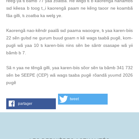
reeg-yã tɩ bãmb 77 yaa zoatba. Rẽ wilgd tɩ b kaorengã nanambs
sɩd kẽesa b toog t,,i kaorengã paam ne kẽng taoor ne koambã
fãa gilli, tɩ zoatba ka welg ye.
Kaorengã nao-kẽndr paalã sɩd paama waoogre, tɩ yaa karen-biis
22 sẽn gʋlsd ne gurum buud goam n kẽ wags taabã pʋgẽ, kom-
pugli wã yaa 10 tɩ karen-biis nins sẽn be sãntr ɛsasape wã yii
bãmb b 7.
Sã n yaa ne tẽngã gilli, yaa karen-biis sõor sẽn ta bãmb 341 732
sẽn be SEEPE (CEP) wã wags taaba pʋgẽ rõandã yʋʋmd 2026
pʋgẽ
tweet
partager