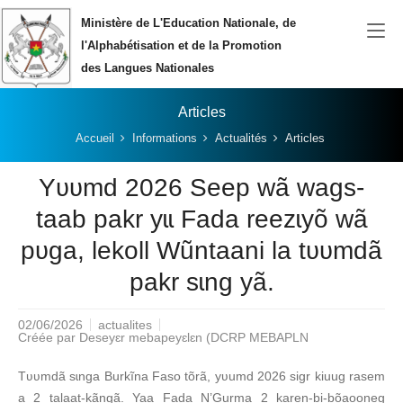
Aller au contenu principal
Ministère de L'Education Nationale, de
l'Alphabétisation et de la Promotion
des Langues Nationales
Articles
Vous êtes ici:
Accueil
Informations
Actualités
Articles
Yʋʋmd 2026 Seep wã wags-
taab pakr yɩɩ Fada reezɩyõ wã
pʋga, lekoll Wũntaani la tʋʋmdã
pakr sɩng yã.
02/06/2026
actualites
Créée par
Deseyɛr mebapeyɛlɛn (DCRP MEBAPLN
Tʋʋmdã sɩnga Burkĩna Faso tõrã, yʋumd 2026 sigr kiuug rasem
a 2 talaat-kãngã. Yaa Fada N’Gurma 2 karen-bi-bõaooneg