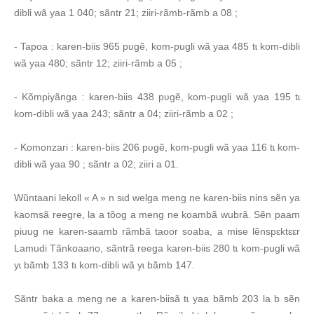
dibli wã yaa 1 040; sãntr 21; ziiri-rãmb-rãmb a 08 ;
- Tapoa : karen-biis 965 pʋgẽ, kom-pugli wã yaa 485 tɩ kom-dibli
wã yaa 480; sãntr 12; ziiri-rãmb a 05 ;
- Kõmpiyãnga : karen-biis 438 pʋgẽ, kom-pugli wã yaa 195 tɩ
kom-dibli wã yaa 243; sãntr a 04; ziiri-rãmb a 02 ;
- Komonzari : karen-biis 206 pʋgẽ, kom-pugli wã yaa 116 tɩ kom-
dibli wã yaa 90 ; sãntr a 02; ziiri a 01.
Wũntaani lekoll « A » n sɩd welga meng ne karen-biis nins sẽn ya
kaomsã reegre, la a tõog a meng ne koambã wubrã. Sẽn paam
piuug ne karen-saamb rãmbã taoor soaba, a mise lẽnspɛktɛɛr
Lamudi Tãnkoaano, sãntrã reega karen-biis 280 tɩ kom-pugli wã
yɩ bãmb 133 tɩ kom-dibli wã yɩ bãmb 147.
Sãntr baka a meng ne a karen-biisã tɩ yaa bãmb 203 la b sẽn