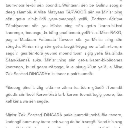
tʋʋm-noor lekoll sẽn boond tɩ Wũntaani sẽn be Gulmu soog n
deeg sãambã. A Mise Matɩyaas TARWOOR sẽn ya Minisr ning
sẽn get-a nin-buiidã yam-maanegã yellã, Porfsɛɛr Adzima
Tõmbiyaano sẽn ya Minisr ning sẽn get-a karen-bi-bɛd
kaorengo, baoosgo, la bãng-paal baoob yellã la a Mise BAKO,
pag a Madaam Fatumata Tarwoor sẽn ya Minisr ning sẽn
sõngd-a Minisr ning sẽn get-a laogã kẽgsg ne a tall n-tʋm, n
segd n ges tẽn-tõrã yʋʋmd moend tʋʋm siglg yellã fãa zĩnda
Sãan-kãensã sʋka. Minisr ning sẽn get-a karen-bi-bãoones
kaorengo, buud goam zãmsgo, la a piuug kũun yellã, a Mise
Zak Sostɛnd DINGARA n lʋɩ taoor n pak tʋʋmdã.
Yibeoog pĩnd tɩ zĩig pida ne zãma ka tɛk n gũudẽ .Tʋʋmdã
gũudb sẽn bool Karen-biisã la b karem tʋʋmã toglg poore, fãa
kell kẽna wa sẽn segde.
Minisr Zak Sostɛnd DINGARA paka tʋʋmdã nebã fãa taoore,
kadengã tʋʋm-noy taoor neb wʋsg da be b sɛɛgẽ. Nand tɩ b sɩng