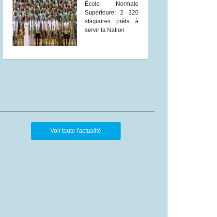
École Normale
Supérieure: 2 320
stagiaires prêts à
servir la Nation
Voir toute l'actualité