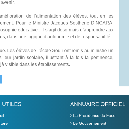
 avenir.
amélioration de l’alimentation des élèves, tout en les
calement. Pour le Ministre Jacques Sosthène DINGARA,
losophie éducative : il s’agit désormais d’apprendre aux
mes, dans une logique d’autonomie et de responsabilité.
ue. Les élèves de l’école Souli ont remis au ministre un
eur jardin scolaire, illustrant à la fois la pertinence,
déjà visible dans les établissements.
N UTILES
ANNUAIRE OFFICIEL
eil
La Présidence du Faso
stère
Le Gouvernement