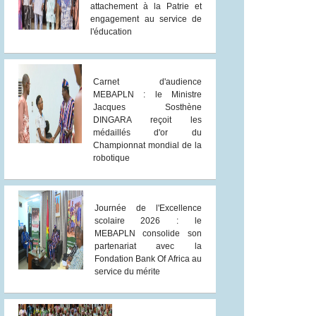
attachement à la Patrie et
engagement au service de
l'éducation
Carnet d'audience
MEBAPLN : le Ministre
Jacques Sosthène
DINGARA reçoit les
médaillés d'or du
Championnat mondial de la
robotique
Journée de l'Excellence
scolaire 2026 : le
MEBAPLN consolide son
partenariat avec la
Fondation Bank Of Africa au
service du mérite