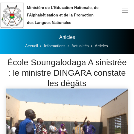
Aller au contenu principal
Ministère de L'Education Nationale, de
l'Alphabétisation et de la Promotion
des Langues Nationales
Articles
Vous êtes ici:
Accueil
Informations
Actualités
Articles
École Soungalodaga A sinistrée
: le ministre DINGARA constate
les dégâts