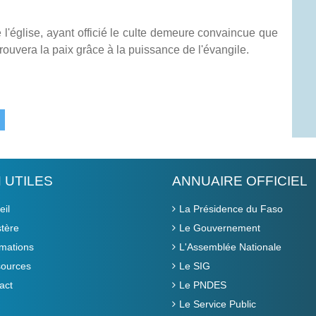
 l'église, ayant officié le culte demeure convaincue que
rouvera la paix grâce à la puissance de l'évangile.
N UTILES
ANNUAIRE OFFICIEL
eil
La Présidence du Faso
stère
Le Gouvernement
rmations
L'Assemblée Nationale
ources
Le SIG
act
Le PNDES
Le Service Public