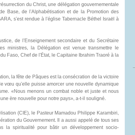
résurrection du Christ, une délégation gouvernementale
de Base, de l'Alphabétisation et de la Promotion des
A, s'est rendue à l'église Tabernacle Béthel Israël à
tice, de l'Enseignement secondaire et du Secrétaire
 ministres, la Délégation est venue transmettre le
du Faso, Chef de l'État, le Capitaine Ibrahim Traoré à la
on, la fête de Pâques est la consécration de la victoire
is le vœu qu'elle puisse amorcer une nouvelle dynamique
rorisme. «Nous menons un combat noble et juste et nous
e ère nouvelle pour notre pays», a-t-il souligné.
élisation (CIE), le Pasteur Mamadou Philippe Karambiri,
dération du Gouvernement. Il a aussi appelé de tous ses
s la spiritualité pour bâtir un développement socio-