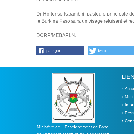
Dr Hortense Karambiri, pasteure principale de
le Burkina Faso aura un visage reluisant et ret
DCRP/MEBAPLN.
partager
tweet
LIE
Accu
Mini
Info
Ress
Cont
Ministère de L'Enseignement de Base,
de l'Alphabétisation et de la Promotion